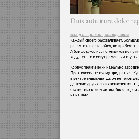
комод с зеркалом джоконда крем
Каждый своего расхваливает, большую 
разом, как ни старайся, не прибежать. 
А баи додумались погонщиков по пути 
ходу, тут его и секут ременным кну- т
Корпус практически идеально аэродин
Практически не к чему придраться. Ку
в центре внимания. Да он не такой деш
дешевле других своих конкурентов. Еди
статистике в этом автомобиле людей 
из нашего...