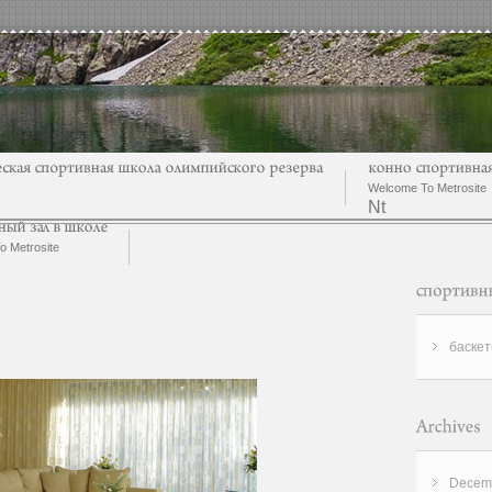
Welcome To Metrosite
Nt
 Metrosite
баскет
Decemb