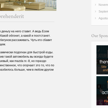
Novemb
Septem
Agustu
деньгу на него ставит. А ведь Есем
Какой обгонит, а какой и поотстанет.
бегунов рассаживать. Чуть кто сбавит
ищем.
амически подогнан для быстрой езды.
пив такой автомобиль вы всегда будете
евый, как mazda rx -8, но гораздо
нственное, что огорчает это то, что по
разбилось больше, чем в любом другом